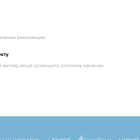
наченим виконавцем.
екту
 вигляд місця останнього спочинку канівчан.