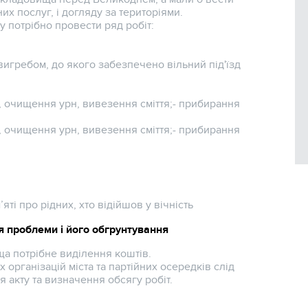
их послуг, і догляду за територіями.
 потрібно провести ряд робіт:
игребом, до якого забезпечено вільний під'їзд
), очищення урн, вивезення сміття;- прибирання
), очищення урн, вивезення сміття;- прибирання
ті про рідних, хто відійшов у вічність
 проблеми і його обгрунтування
а потрібне виділення коштів.
 організацій міста та партійних осередків слід
 акту та визначення обсягу робіт.