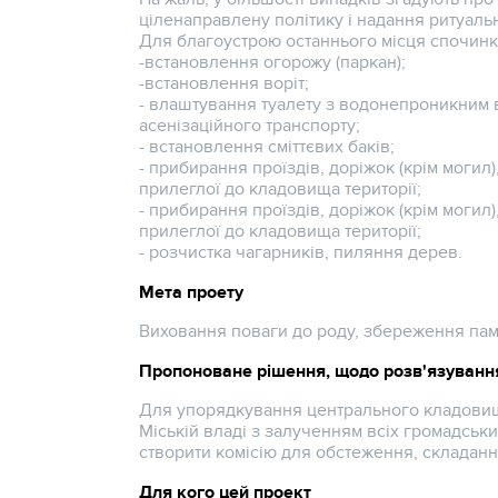
ціленаправлену політику і надання ритуальн
Для благоустрою останнього місця спочинку
-встановлення огорожу (паркан);
-встановлення воріт;
- влаштування туалету з водонепроникним в
асенізаційного транспорту;
- встановлення сміттєвих баків;
- прибирання проїздів, доріжок (крім могил
прилеглої до кладовища території;
- прибирання проїздів, доріжок (крім могил
прилеглої до кладовища території;
- розчистка чагарників, пиляння дерев.
Мета проету
Виховання поваги до роду, збереження пам’я
Пропоноване рішення, щодо розв'язування
Для упорядкування центрального кладовищ
Міській владі з залученням всіх громадських
створити комісію для обстеження, складання
Для кого цей проект