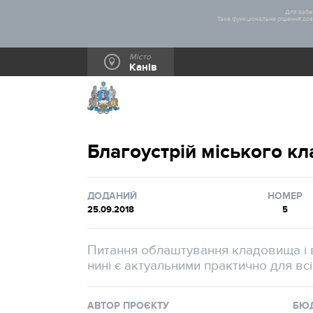
Для забез
Таке функціональне рішення дозв
Місто
Канів
Благоустрій міського к
ДОДАНИЙ
НОМЕР
25.09.2018
5
Питання облаштування кладовища і в
нині є актуальними практично для всі
АВТОР ПРОЄКТУ
БЮ