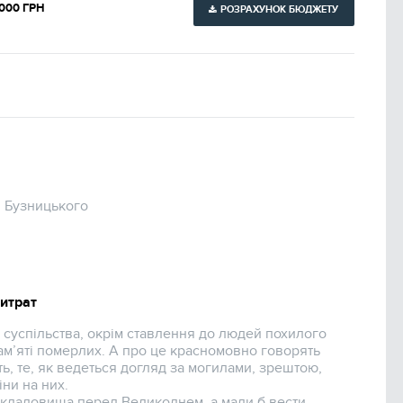
000 ГРН
РОЗРАХУНОК БЮДЖЕТУ
я Бузницького
витрат
і суспільства, окрім ставлення до людей похилого
пам’яті померлих. А про це красномовно говорять
ть, те, як ведеться догляд за могилами, зрештою,
іни на них.
о кладовища перед Великоднем, а мали б вести