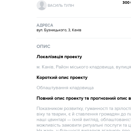
300 
ВАСИЛЬ ТУЛІН
АДРЕСА
вул. Бузницького, 3, Канів
ОПИС
Локалізація проекту
м. Канів, Район міського кладовища, вулиц
Короткий опис проекту
Облаштування кладовища
Повний опис проекту та прогнозний опис 
Показником розвитку, гуманності та зрілост
віку та тварин, є й ставлення громадян до 
наші цвинтарі — їхній вигляд, облаштованіс
можливість замовити ритуальні послуги та ц
На жаль, у більшості випадків згадують пр