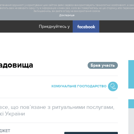
печення зручності у користуванні цим сайтом деякі сервіси використовують технологічні особливості, а саме
олить вам не вводити одну і ту ж інформацію кожен раз, коли ви повертаєтесь на цю сторінку, або переходите
Залишаючись, ви даєте згоду на використання cookie.
Докладніше
Приєднуйтесь у
Загал
ладовища
Брав участь
Статис
Реаліз
КОМУНАЛЬНЕ ГОСПОДАРСТВО
се, що пов’язане з ритуальними послугами,
єї України
ДЖЕТ