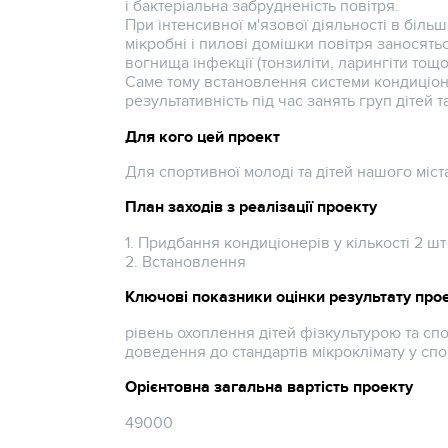
і бактеріальна забрудненість повітря.
При інтенсивної м'язової діяльності в більш
мікробні і пилові домішки повітря заносят
вогнища інфекції (тонзиліти, ларингіти тощо
Саме тому встановлення системи кондиціону
результативність під час занять груп дітей т
Для кого цей проект
Для спортивної молоді та дітей нашого міст
План заходів з реалізації проекту
1. Придбання кондиціонерів у кількості 2 шт
2. Встановлення
Ключові показники оцінки результату про
рівень охоплення дітей фізкультурою та сп
доведення до стандартів мікроклімату у спо
Орієнтовна загальна вартість проекту
49000