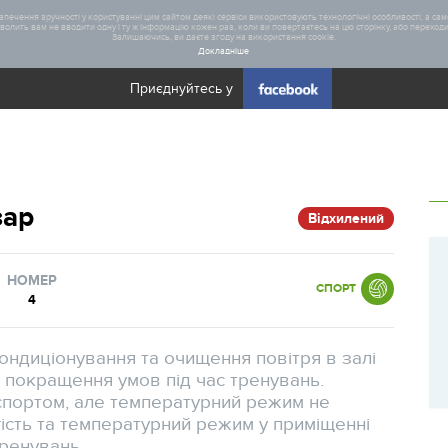
печення зручності у користуванні цим сайтом деякі сервіси використовують технологічні особливості, а саме
олить вам не вводити одну і ту ж інформацію кожен раз, коли ви повертаєтесь на цю сторінку, або переходите
Залишаючись, ви даєте згоду на використання cookie.
Докладніше
Приєднуйтесь у
Загал
зар
Відхилений
Статис
Реаліз
НОМЕР
СПОРТ
4
ондиціонування та очищення повітря в залі
, покращення умов під час тренувань.
спортом, але температурний режим не
ість та температурний режим у приміщенні
тренувань.