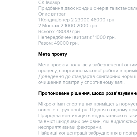
СК Івазар.
Придбання двох кондиціонерів та встановл
Опис витрат
1 Кондиціонер 2 23000 46000 грн.
2 Монтаж 2 1000 2000 грн.
Всього: 48000 грн.
Непередбачені витрати:" 1000 грн.
Разом: 49000 грн.
Мета проету
Мета проекту полягає у забезпеченні опти
процесу, спортивно-масової роботи в примі
Доведення до стандартів санітарних норм 
очищення повітря у спортивному залі.
Пропоноване рішення, щодо розв'язування
Мікроклімат спортивних приміщень нормуєт
вологість, рух повітря. Щодня в одному при
Природна вентиляція є недостатньою в таки
та вміст шкідливих речовин, які виділяютьс
несприятливими факторами.
Найвищі концентрації забруднення в повітрі