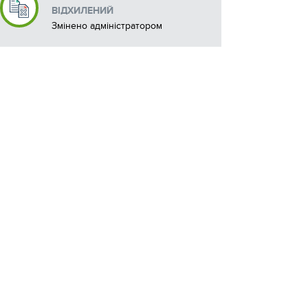
рішення про відмову у прийнятті
ВІДХИЛЕНИЙ
проекту для голосування якщо
Змінено адміністратором
реалізація проекту планується на
землях або об'єктах приватної
форми власності .