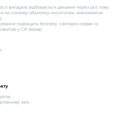
ості випадків відбувається дихання через рот, тому
ься на слизову оболонку носоглотки, викликаючи
).
вання підвищить безпеку, санітарні норми та
а молоді у СК Івазар.
а.
екту
ортом,
ртивному залі,