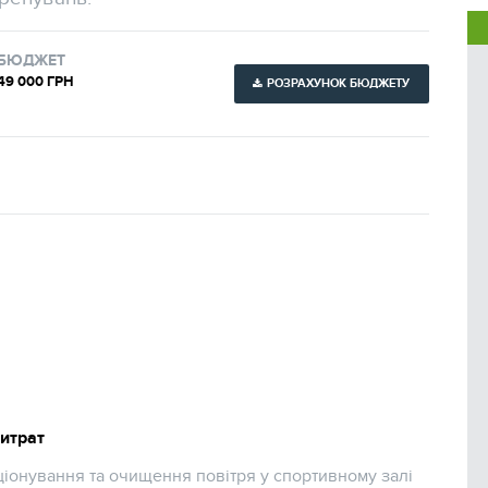
БЮДЖЕТ
49 000 ГРН
РОЗРАХУНОК БЮДЖЕТУ
витрат
іонування та очищення повітря у спортивному залі