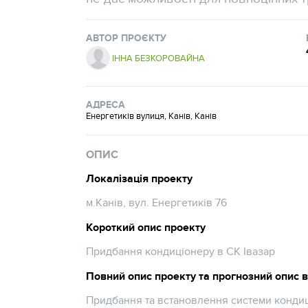
АВТОР ПРОЄКТУ
ІННА БЕЗКОРОВАЙНА
АДРЕСА
Енергетиків вулиця, Канів, Канів
ОПИС
Локалізація проекту
м.Канів, вул. Енергетиків 76
Короткий опис проекту
Придбання кондиціонеру в СК Івазар
Повний опис проекту та прогнозний опис 
Придбання та встановлення системи кондиц