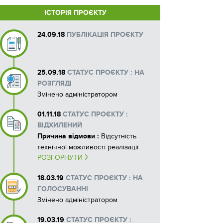
ІСТОРІЯ ПРОЄКТУ
24.09.18
ПУБЛІКАЦІЯ ПРОЄКТУ
25.09.18
СТАТУС ПРОЄКТУ : НА
РОЗГЛЯДІ
Змінено адміністратором
01.11.18
СТАТУС ПРОЄКТУ :
ВІДХИЛЕНИЙ
Причина відмови :
Відсутність
технічної можливості реалізації
РОЗГОРНУТИ
Відповідно до Протоколу
засідання комісії з питань
18.03.19
СТАТУС ПРОЄКТУ : НА
Громадського бюджету даний
ГОЛОСУВАННІ
проект відхилено. Згідно з п. 9.11
Змінено адміністратором
Положення про Громадський
бюджет, комісія може прийняти
19.03.19
СТАТУС ПРОЄКТУ :