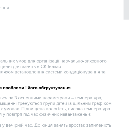
ення
мальних умов для організації навчально-виховного
щенні для занять в СК Івазар
шляхом встановлення системи кондиціонування та
 проблеми і його обгрунтування
ься за 3 основними параметрами – температура,
міщенні тренуються групи дітей із щільним графіком.
х умовах. Підвищена вологість, висока температура
я у повітря під час фізичних навантажень є
 у вечірній час. До кінця занять зростає запиленість