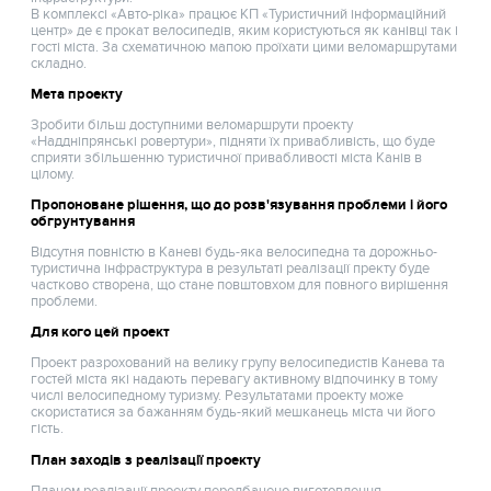
В комплексі «Авто-ріка» працює КП «Туристичний інформаційний
центр» де є прокат велосипедів, яким користуються як канівці так і
гості міста. За схематичною мапою проїхати цими веломаршрутами
складно.
Мета проекту
Зробити більш доступними веломаршрути проекту
«Наддніпрянські ровертури», підняти їх привабливість, що буде
сприяти збільшенню туристичної привабливості міста Канів в
цілому.
Пропоноване рішення, що до розв'язування проблеми і його
обгрунтування
Відсутня повністю в Каневі будь-яка велосипедна та дорожньо-
туристична інфраструктура в результаті реалізації пректу буде
частково створена, що стане повштовхом для повного вирішення
проблеми.
Для кого цей проект
Проект разрохований на велику групу велосипедистів Канева та
гостей міста які надають перевагу активному відпочинку в тому
числі велосипедному туризму. Результатами проекту може
скористатися за бажанням будь-який мешканець міста чи його
гість.
План заходів з реалізації проекту
Планом реалізації проекту передбачено виготовлення