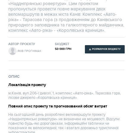
«Наддніпрянські ровертури». Цим проектом
пропонується провести повне маркування двох
веломаршрутів в межах міста Канів: Комплекс «Авто-
ріка» - Тарасова гора (з продовженням до Канівського
природного заповідника та галікоптерного майданчика,
комплекс «Авто-ріка» - «Королівська криниця».
АВТОР ПРОЄКТУ
БЮДЖЕТ
50 000 ГРН
РОЗРАХУНОК БЮДЖЕТУ
ЯКІВ ПРОГНІМАК
ОПИС
Локалізація проекту
м.Канів, вул.206-ї дивізії, 1, комплекс «Авто-ріка», Тарасова гора,
лісове джерело «Королівська криниця»
Повний опис проекту та прогнозований обсяг витрат
На сьогодішній день розроблені веломаршрути проекту
«Наддніпрянські ровертури» не визначені на місцевості. Відсутні
повністю будь-які дороговкази, інформаційні таблички чи
показчики як велосипедної, так і взагалі дорожньо туристичної
інфраструктури.