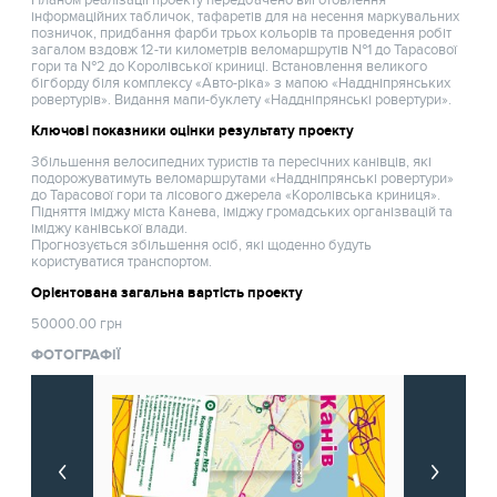
інформаційних табличок, тафаретів для на несення маркувальних
позничок, придбання фарби трьох кольорів та проведення робіт
загалом вздовж 12-ти километрів веломаршрутів №1 до Тарасової
гори та №2 до Королівської криниці. Встановлення великого
бігборду біля комплексу «Авто-ріка» з мапою «Наддніпрянських
ровертурів». Видання мапи-буклету «Наддніпрянські ровертури».
Ключові показники оцінки результату проекту
Збільшення велосипедних туристів та пересічних канівців, які
подорожуватимуть веломаршрутами «Наддніпрянські ровертури»
до Тарасової гори та лісового джерела «Королівська криниця».
Підняття іміджу міста Канева, іміджу громадських організвацій та
іміджу канівської влади.
Прогнозується збільшення осіб, які щоденно будуть
користуватися транспортом.
Орієнтована загальна вартість проекту
50000.00 грн
ФОТОГРАФІЇ