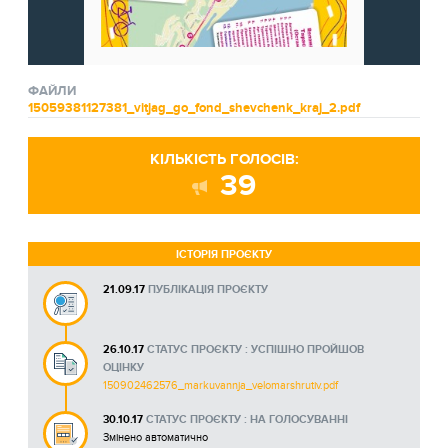
ФАЙЛИ
15059381127381_vitjag_go_fond_shevchenk_kraj_2.pdf
КІЛЬКІСТЬ ГОЛОСІВ:
39
ІСТОРІЯ ПРОЄКТУ
21.09.17
ПУБЛІКАЦІЯ ПРОЄКТУ
26.10.17
СТАТУС ПРОЄКТУ : УСПІШНО ПРОЙШОВ
ОЦІНКУ
150902462576_markuvannja_velomarshrutiv.pdf
30.10.17
СТАТУС ПРОЄКТУ : НА ГОЛОСУВАННІ
Змінено автоматично